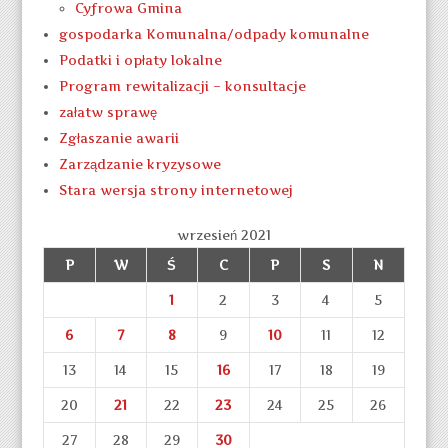
Cyfrowa Gmina
gospodarka Komunalna/odpady komunalne
Podatki i opłaty lokalne
Program rewitalizacji – konsultacje
załatw sprawę
Zgłaszanie awarii
Zarządzanie kryzysowe
Stara wersja strony internetowej
wrzesień 2021
P
W
Ś
C
P
S
N
1
2
3
4
5
6
7
8
9
10
11
12
13
14
15
16
17
18
19
20
21
22
23
24
25
26
27
28
29
30