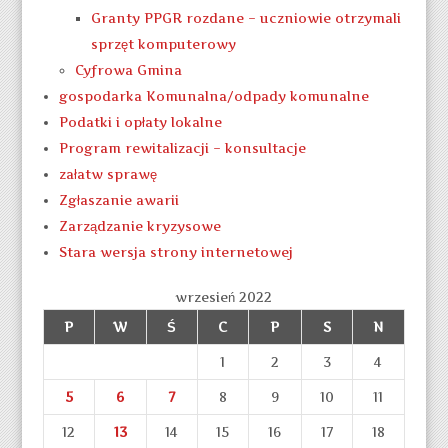
Granty PPGR rozdane – uczniowie otrzymali
sprzęt komputerowy
Cyfrowa Gmina
gospodarka Komunalna/odpady komunalne
Podatki i opłaty lokalne
Program rewitalizacji – konsultacje
załatw sprawę
Zgłaszanie awarii
Zarządzanie kryzysowe
Stara wersja strony internetowej
wrzesień 2022
P
W
Ś
C
P
S
N
1
2
3
4
5
6
7
8
9
10
11
12
13
14
15
16
17
18