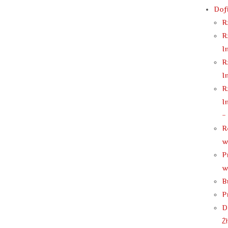
Dof
R
R
I
R
I
R
I
–
R
w
P
w
B
P
D
Ż