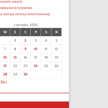
aszanie awarii
ządzanie kryzysowe
ra wersja strony internetowej
czerwiec 2022
W
Ś
C
P
S
N
1
2
3
4
5
7
8
9
10
11
12
14
15
16
17
18
19
21
22
23
24
25
26
28
29
30
lip »