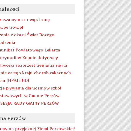
ualności
raszamy na nową stronę
.perzow.pl
zenia z okazji Świąt Bożego
odzenia
unikat Powiatowego Lekarza
erynarii w Kępnie dotyczący
liwości rozprzestrzeniania się na
enie całego kraju chorób zakaźnych
biu (HPAI i ND)
cje pływania dla uczniów szkół
stawowych w Gminie Perzów
 SESJA RADY GMINY PERZÓW
na Perzów
amy na przyjaznej Ziemi Perzowskiej!