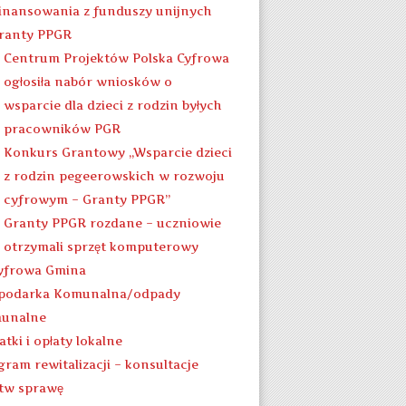
inansowania z funduszy unijnych
ranty PPGR
Centrum Projektów Polska Cyfrowa
ogłosiła nabór wniosków o
wsparcie dla dzieci z rodzin byłych
pracowników PGR
Konkurs Grantowy „Wsparcie dzieci
z rodzin pegeerowskich w rozwoju
cyfrowym – Granty PPGR”
Granty PPGR rozdane – uczniowie
otrzymali sprzęt komputerowy
yfrowa Gmina
podarka Komunalna/odpady
unalne
tki i opłaty lokalne
gram rewitalizacji – konsultacje
atw sprawę