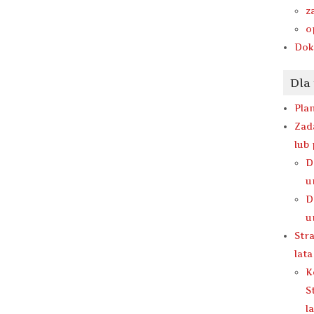
z
o
Dok
Dla
Pla
Zad
lub
D
u
D
u
Str
lat
K
S
l