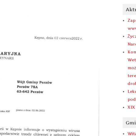
Akt
Zap
www
Życ
Nar
Kom
Wet
moż
ter
dro
Lek
pod
XIX
Gmi
Wit