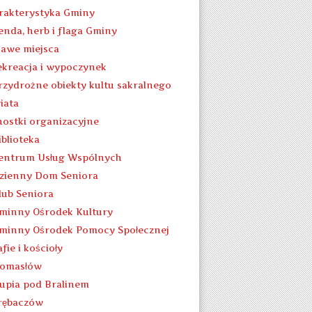
rakterystyka Gminy
enda, herb i flaga Gminy
kawe miejsca
ekreacja i wypoczynek
rzydrożne obiekty kultu sakralnego
iata
nostki organizacyjne
iblioteka
entrum Usług Wspólnych
zienny Dom Seniora
lub Seniora
minny Ośrodek Kultury
minny Ośrodek Pomocy Społecznej
fie i kościoły
omasłów
łupia pod Bralinem
rębaczów