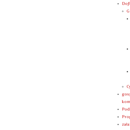
Dof
G
C
gos
kom
Poda
Pro
zał