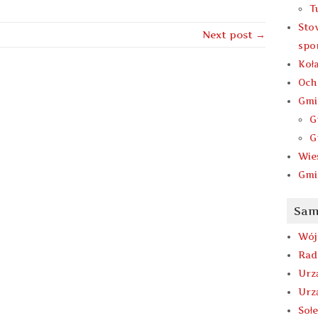
T
Sto
Next post →
spo
Koł
Och
Gmi
G
G
Wie
Gmi
Sam
Wój
Rad
Urz
Urz
Soł