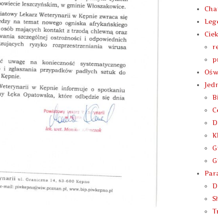
Cha
Leg
Cie
r
p
Ośw
Jed
B
C
D
K
G
G
Para
D
S
T