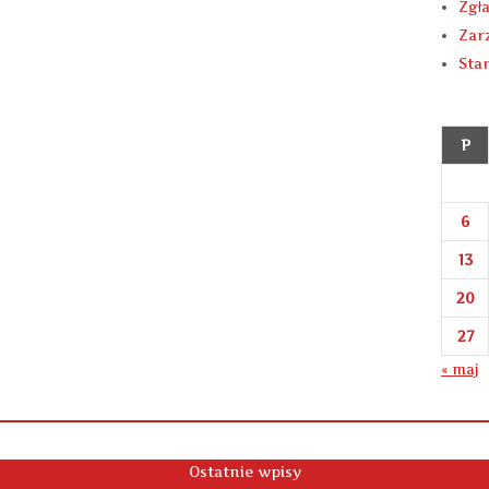
Zgł
Zar
Sta
P
6
13
20
27
« maj
Ostatnie wpisy