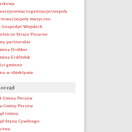
urkowy
warzyszenia/organizacje/zespoły
rtowe/zespoły muzyczne
a Gospodyń Wiejskich
otnicze Straże Pożarne
ny partnerskie
mina Drebber
mina Erdőtelek
ści gminne
na w obiektywie
orząd
t Gminy Perzów
a Gminy Perzów
ąd Gminy
ąd Stanu Cywilnego
ectwa